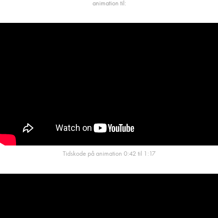
animation til:
Tidskode på animation 0:42 til 1:17